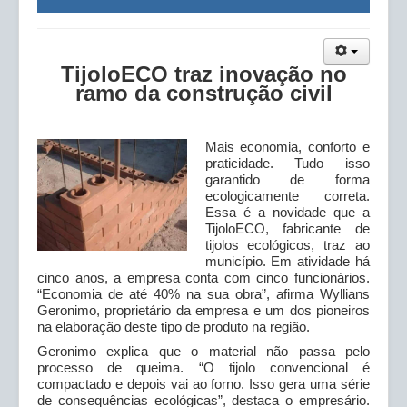
Serviços
Informativo ACIP+
TijoloECO traz inovação no
Galerias
ramo da construção civil
Downloads
2ª Via de Boletos
Mais economia, conforto e
praticidade. Tudo isso
garantido de forma
ecologicamente correta.
Essa é a novidade que a
TijoloECO, fabricante de
tijolos ecológicos, traz ao
município. Em atividade há
cinco anos, a empresa conta com cinco funcionários.
“Economia de até 40% na sua obra”, afirma Wyllians
Geronimo, proprietário da empresa e um dos pioneiros
na elaboração deste tipo de produto na região.
Geronimo explica que o material não passa pelo
processo de queima. “O tijolo convencional é
compactado e depois vai ao forno. Isso gera uma série
de consequências ecológicas”, destaca o empresário.